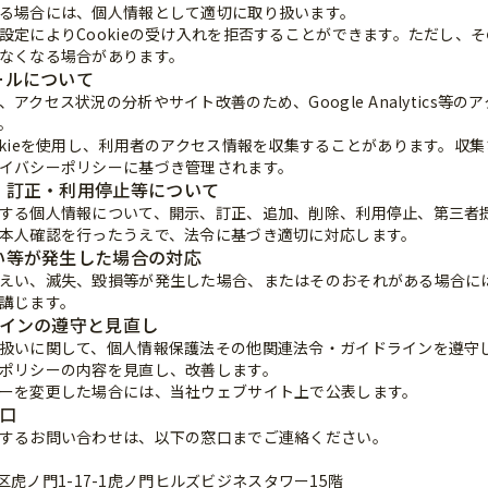
る場合には、個人情報として適切に取り扱います。
設定によりCookieの受け入れを拒否することができます。ただし、
なくなる場合があります。
ールについて
アクセス状況の分析やサイト改善のため、Google Analytics等
。
okieを使用し、利用者のアクセス情報を収集することがあります。収
イバシーポリシーに基づき管理されます。
示・訂正・利用停止等について
する個人情報について、開示、訂正、追加、削除、利用停止、第三者
本人確認を行ったうえで、法令に基づき適切に対応します。
えい等が発生した場合の対応
えい、滅失、毀損等が発生した場合、またはそのおそれがある場合に
講じます。
ドラインの遵守と見直し
扱いに関して、個人情報保護法その他関連法令・ガイドラインを遵守
ポリシーの内容を見直し、改善します。
ーを変更した場合には、当社ウェブサイト上で公表します。
窓口
するお問い合わせは、以下の窓口までご連絡ください。
都港区虎ノ門1-17-1虎ノ門ヒルズビジネスタワー15階