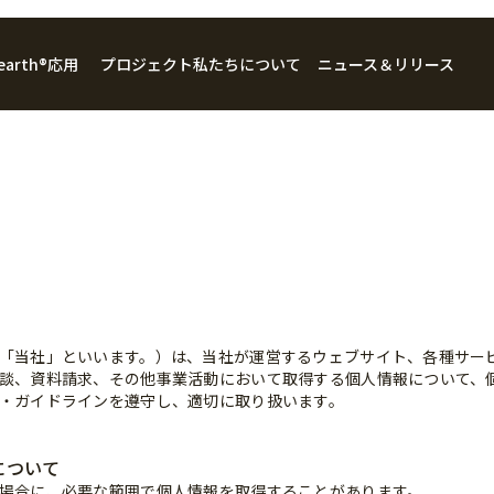
 earth®
応用
プロジェクト
私たちについて
ニュース＆リリース
企業情報
ウェルネスケア
ビジョン・ミッション
アグリフード
住まい
「当社」といいます。）は、当社が運営するウェブサイト、各種サー
談、資料請求、その他事業活動において取得する個人情報について、
・ガイドラインを遵守し、適切に取り扱います。
について
場合に、必要な範囲で個人情報を取得することがあります。