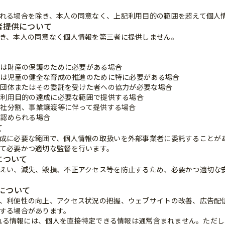
れる場合を除き、本人の同意なく、上記利用目的の範囲を超えて個人
三者提供について
き、本人の同意なく個人情報を第三者に提供しません。
または財産の保護のために必要がある場合
または児童の健全な育成の推進のために特に必要がある場合
公共団体またはその委託を受けた者への協力が必要な場合
し、利用目的の達成に必要な範囲で提供する場合
、会社分割、事業譲渡等に伴って提供する場合
り認められる場合
て
成に必要な範囲で、個人情報の取扱いを外部事業者に委託することが
て必要かつ適切な監督を行います。
について
えい、滅失、毀損、不正アクセス等を防止するため、必要かつ適切な
利用について
、利便性の向上、アクセス状況の把握、ウェブサイトの改善、広告配信等
する場合があります。
得される情報には、個人を直接特定できる情報は通常含まれません。ただ