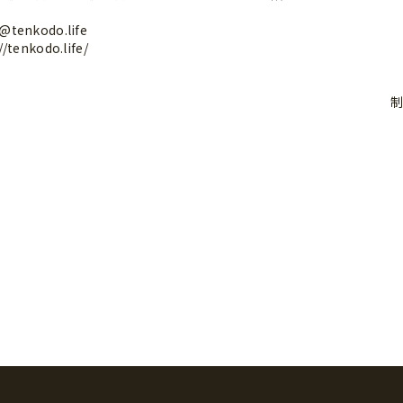
enkodo.life
enkodo.life/
制