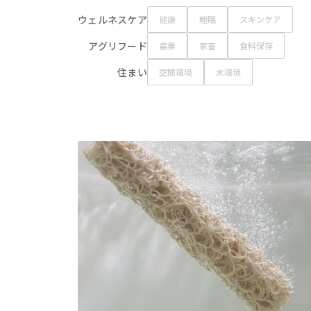
ウェルネスケア
健康
睡眠
スキンケア
アグリフード
農業
家畜
食料保存
住まい
空間環境
水環境