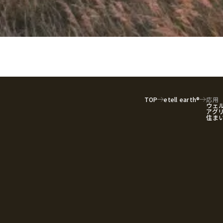
TOP
etell earth®
応用
ウェ
アグ
住ま