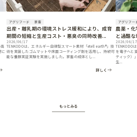
アグリフード
家畜
アグリフー
出産・離乳期の環境ストレス緩和により、成育
農薬・化
期間の短縮と生産コスト・悪臭の同時改善...
と過酷な
2026/06/17
2026/06/1
の高
TENKODOは、エネルギー自律型スマート素材「etell earth®」技
TENKOD
材に
術を実装したゴムマットや床面コーティング剤を活用し、持続可
を電子へと
能な養豚実証実験を実施しました。家畜の成体とし...
ティック）
生...
詳しく
もっとみる