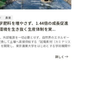
ド
農業
学肥料を増やさず、1.44倍の成長促進
環境を生き抜く生産体制を実...
7
Oは、外部電源を一切必要とせず、自然界のエネルギー
変換して土壌へ直接供給する「起電素材（カミナリス
」を開発し、東京農業大学をはじめとする学術機関や
詳しく