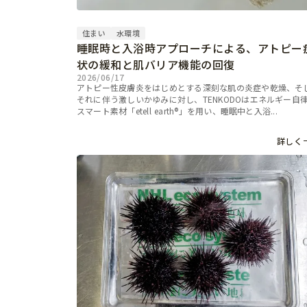
住まい
水環境
睡眠時と入浴時アプローチによる、アトピー
状の緩和と肌バリア機能の回復
2026/06/17
アトピー性皮膚炎をはじめとする深刻な肌の炎症や乾燥、そ
それに伴う激しいかゆみに対し、TENKODOはエネルギー自
スマート素材「etell earth®」を用い、睡眠中と入浴...
詳しく