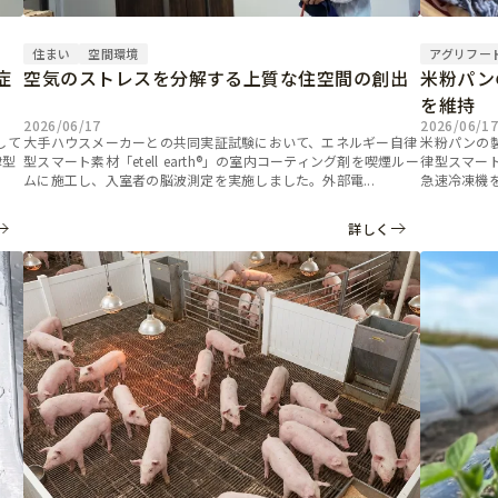
住まい
空間環境
アグリフー
症
空気のストレスを分解する上質な住空間の創出
米粉パン
を維持
2026/06/17
2026/06/1
して
大手ハウスメーカーとの共同実証試験において、エネルギー自律
米粉パンの
律型
型スマート素材「etell earth®」の室内コーティング剤を喫煙ルー
律型スマート素
ムに施工し、入室者の脳波測定を実施しました。外部電...
急速冷凍機を
詳しく