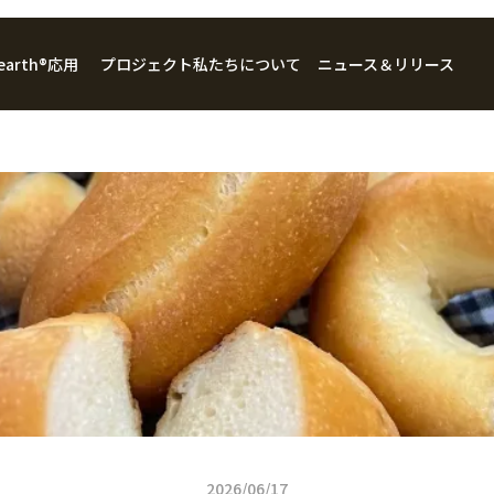
 earth®
応用
プロジェクト
私たちについて
ニュース＆リリース
企業情報
ウェルネスケア
ビジョン・ミッション
アグリフード
住まい
2026/06/17