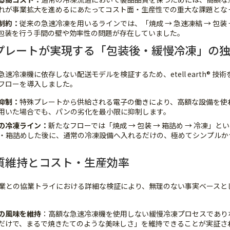
れが事業拡大を進めるにあたってコスト面・生産性での重大な課題とな
制約：
従来の急速冷凍を用いるラインでは、「焼成 → 急速凍結 → 包装
包装を行う手間の壁や効率性の問題が存在していました。
arth® プレートが実現する「包装後・緩慢冷凍」
速冷凍機に依存しない配送モデルを検証するため、etell earth® 技
フローを導入しました。
抑制：
特殊プレートから供給される電子の働きにより、高額な設備を使
用いた場合でも、パンの劣化を最小限に抑制します。
の冷凍ライン：
新たなフローでは「焼成 → 包装 → 箱詰め → 冷凍」
・箱詰めした後に、通常の冷凍設備へ入れるだけの、極めてシンプルか
質維持とコスト・生産効率
業との協業トライにおける詳細な検証により、無理のない事実ベースと
の風味を維持
：高額な急速冷凍機を使用しない緩慢冷凍プロセスであり
だけで、まるで焼きたてのような美味しさ」を維持できることが実証さ