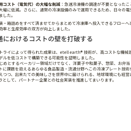
用コスト（電気代）の大幅な削減
：急速冷凍機の調達が不要となったこ
大幅に低減。さらに、通常の冷凍設備のみで運用できるため、日々の電
ました。
装・箱詰めをすべて済ませてからまとめて冷凍庫へ投入できるフローへ
効率と生産効率の双方が向上しました。
通におけるコストの壁を打破する
ライによって得られた成果は、etell earth® 技術が、高コストな機
デルを低コストで構築できる可能性を証明しました。
じめとするベーカリー領域だけでなく、洋菓子や和菓子、惣菜、お弁当
トに課題を抱えるあらゆる食品製造・流通分野へこの冷凍プレート技術
えつつ、出来たての美味しさを世界中に届けられる、地球環境にも経営
ラとして、パートナー企業との社会実装を推進してまいります。