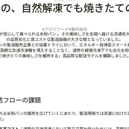
ンの、自然解凍でも焼きたて
#アグリフード
#食料保存
が安心して食べられる米粉パン 。その美味しさを全国へ届ける流通拡
の品質劣化と高コストな製造設備が大きな壁となっていました。
パンの製造販売企業との協業トライにおいて、エネルギー自律型スマート素材「et
高額な急速冷凍機を導入することなく、通常の緩慢冷凍下でも劣化を抑
で焼きたての美味しさを維持する」高品質な配送モデルを構築しました
結フローの課題
れる米粉パンの販売を広げていくにあたり、製造現場では流通に向けた
た。
る高コスト：
通常の冷凍流通において製品品質を保つためには、高額な