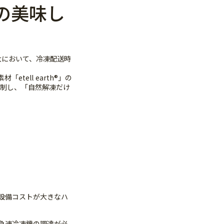
の美味し
大において、冷凍配送時
ell earth®」の
制し、「自然解凍だけ
。
設備コストが大きなハ
急速冷凍機の調達が必