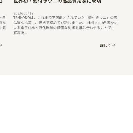
さ
世界初・殻付きウニの高品質冷凍に成功
2026/06/17
ー自
TENKODOは、これまで不可能とされていた「殻付きウニ」の高
高額な
品質な冷凍に、世界で初めて成功しました。 etell earth® 素材に
を抑
よる電子供給と液化炭酸の精密な制御を組み合わせることで、
解凍後...
詳しく