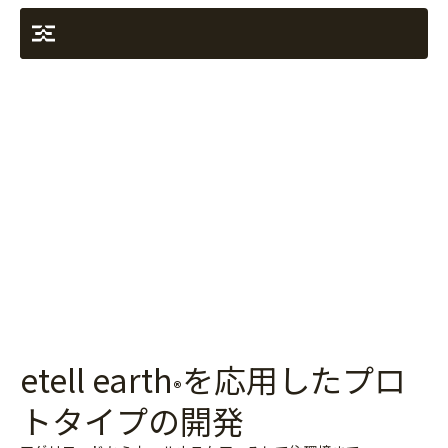
TOP
etell earth®
応用
ウェルネスケア
アグリフード
住まい
プロジェクト
私たちについて
企業情報
ビジョン・ミッション
ニュース＆リリース
お問い合わせ
etell earth
を応用したプロ
®
トタイプの開発