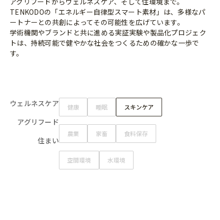
アグリフードからウェルネスケア、そして住環境まで。
TENKODOの「エネルギー自律型スマート素材」は、多様なパ
ートナーとの共創によってその可能性を広げています。
学術機関やブランドと共に進める実証実験や製品化プロジェク
トは、持続可能で健やかな社会をつくるための確かな一歩で
す。
ウェルネスケア
健康
睡眠
スキンケア
アグリフード
農業
家畜
食料保存
住まい
空間環境
水環境